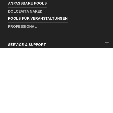
ANPASSBARE POOLS
DOLCEVITA NAKED
POOLS FÜR VERANSTALTUNGEN
PROFESSIONAL
SERVICE & SUPPORT
Über uns
Gallery
WO ZU KAUFEN
Kontakt
Neuigkeiten
Werden Sie Händler Von Piscine Laghetto
Registrieren Sie Ihren Kauf
SPERRGEBIET
Reservierter Bereich für autorisierte Wiederverkäufer