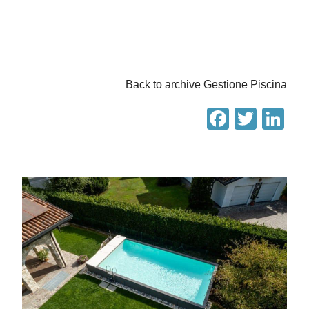
Back to archive Gestione Piscina
Facebo
Twitt
Li