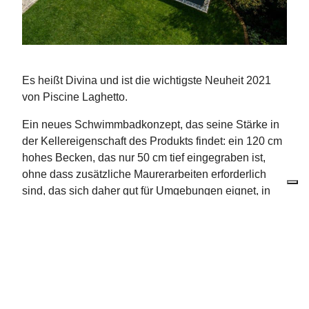
Es heißt Divina und ist die wichtigste Neuheit 2021
von Piscine Laghetto.
Ein neues Schwimmbadkonzept, das seine Stärke in
der Kellereigenschaft des Produkts findet: ein 120 cm
hohes Becken, das nur 50 cm tief eingegraben ist,
ohne dass zusätzliche Maurerarbeiten erforderlich
sind, das sich daher gut für Umgebungen eignet, in
denen es schwieriger ist . einen klassischen
Einbaupool erstellen oder wo Sie keinen
oberirdischen Pool über die gesamte Höhe einfügen
möchten.
Divina, die neueste Ergänzung der Dolcevita-Reihe,
drückt schon im Namen den Stil und Charme aus, der