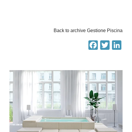
Back to archive Gestione Piscina
Facebo
Twitt
Li