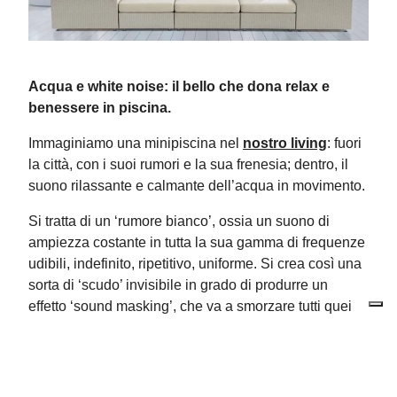
Acqua e white noise: il bello che dona relax e
benessere in piscina
.
Immaginiamo una minipiscina nel
nostro living
: fuori
la città, con i suoi rumori e la sua frenesia; dentro, il
suono rilassante e calmante dell’acqua in movimento.
Si tratta di un ‘rumore bianco’, ossia un suono di
ampiezza costante in tutta la sua gamma di frequenze
udibili, indefinito, ripetitivo, uniforme. Si crea così una
sorta di ‘scudo’ invisibile in grado di produrre un
effetto ‘sound masking’, che va a smorzare tutti quei
rumori disturbanti di sottofondo, come il traffico, le voci
delle persone, rumori improvvisi come un clacson,
una sirena, il pianto di un bambino. Dentro questa
bolla acustica, vengono “mascherati” e il nostro